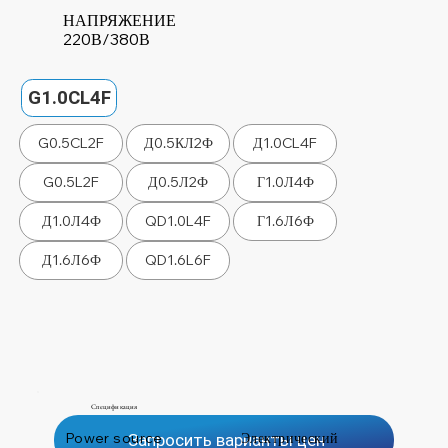
НАПРЯЖЕНИЕ
220В/380В
G1.0CL4F
G0.5CL2F
Д0.5КЛ2Ф
Д1.0CL4F
G0.5L2F
Д0.5Л2Ф
Г1.0Л4Ф
Д1.0Л4Ф
QD1.0L4F
Г1.6Л6Ф
Д1.6Л6Ф
QD1.6L6F
Спецификация
Power source
Электрический
Запросить варианты цен