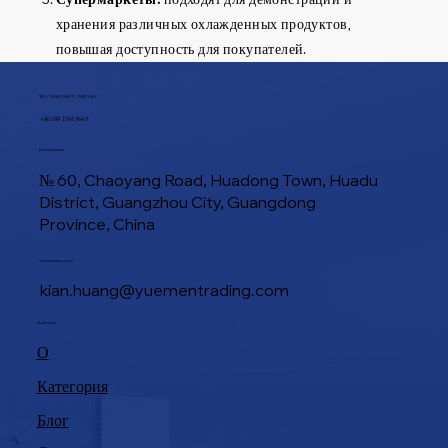
хранения различных охлажденных продуктов,
повышая доступность для покупателей.
ТЕЛ / WHATSAPP / WECHAT
+86 188 1945 9649
Расположение
№ 60, Chaoyang Road, Huadong Town, Huadu
District, Guangzhou City, Guangdong
Province, China
Электронная почта
kian.huang@yuementrading.com
Навигация
О
Категория
Блог