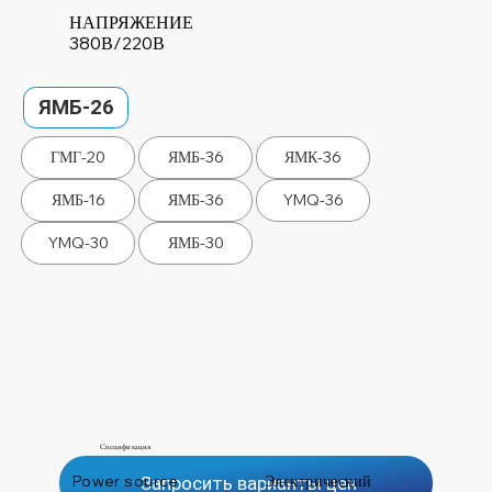
НАПРЯЖЕНИЕ
380В/220В
ЯМБ-26
ГМГ-20
ЯМБ-36
ЯМК-36
ЯМБ-16
ЯМБ-36
YMQ-36
YMQ-30
ЯМБ-30
Спецификация
Power source
Электрический
Запросить варианты цен