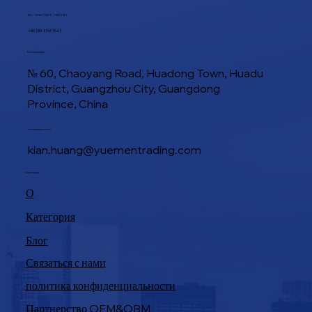
ТЕЛ / WHATSAPP / WECHAT
+86 188 1945 9649
Расположение
№ 60, Chaoyang Road, Huadong Town, Huadu
District, Guangzhou City, Guangdong
Province, China
Электронная почта
kian.huang@yuementrading.com
Навигация
О
Категория
Блог
Связаться с нами
политика конфиденциальности
Партнерство OEM&OBM
Продукция