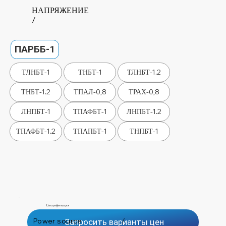
НАПРЯЖЕНИЕ
/
ПАРББ-1
ТЛНБТ-1
ТНБТ-1
ТЛНБТ-1.2
ТНБТ-1.2
ТПАЛ-0,8
ТРАХ-0,8
ЛНПБТ-1
ТПАФБТ-1
ЛНПБТ-1.2
ТПАФБТ-1.2
ТПАПБТ-1
ТНПБТ-1
Спецификация
Power source
/
Запросить варианты цен