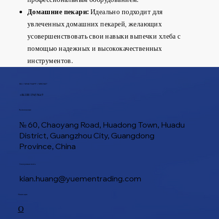
Домашние пекари:
Идеально подходит для
увлеченных домашних пекарей, желающих
усовершенствовать свои навыки выпечки хлеба с
помощью надежных и высококачественных
инструментов.
ТЕЛ / WHATSAPP / WECHAT
+86 188 1945 9649
Расположение
№ 60, Chaoyang Road, Huadong Town, Huadu
District, Guangzhou City, Guangdong
Province, China
Электронная почта
kian.huang@yuementrading.com
Навигация
О