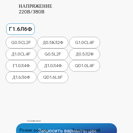
НАПРЯЖЕНИЕ
220В/380В
Г1.6Л6Ф
G0.5CL2F
Д0.5КЛ2Ф
G1.0CL4F
Д1.0CL4F
G0.5L2F
Д0.5Л2Ф
Г1.0Л4Ф
Д1.0Л4Ф
QD1.0L4F
Д1.6Л6Ф
QD1.6L6F
Спецификация
Power source
Электрический
Запросить варианты цен