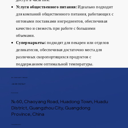
Услуги общественного питания:
Идеально подходит
для компаний общественного питания, работающих с
оптовыми поставками ингредиентов, обеспечивая
качество и свежесть при работе с большими
объемами.
Супермаркеты:
подходят для пекарен или отделов
деликатесов, обеспечивая достаточно места для
различных скоропортящихся продуктов с
поддержанием оптимальной температуры.
ТЕЛ / WHATSAPP / WECHAT
+86 188 1945 9649
Расположение
№ 60, Chaoyang Road, Huadong Town, Huadu
District, Guangzhou City, Guangdong
Province, China
Электронная почта