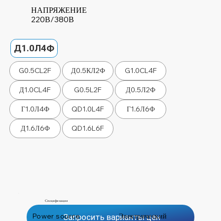
НАПРЯЖЕНИЕ
220В/380В
Д1.0Л4Ф
G0.5CL2F
Д0.5КЛ2Ф
G1.0CL4F
Д1.0CL4F
G0.5L2F
Д0.5Л2Ф
Г1.0Л4Ф
QD1.0L4F
Г1.6Л6Ф
Д1.6Л6Ф
QD1.6L6F
Спецификация
Power source
Электрический
Запросить варианты цен