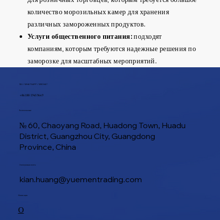
количество морозильных камер для хранения
различных замороженных продуктов.
Услуги общественного питания:
подходят
компаниям, которым требуются надежные решения по
заморозке для масштабных мероприятий.
ТЕЛ / WHATSAPP / WECHAT
+86 188 1945 9649
Расположение
№ 60, Chaoyang Road, Huadong Town, Huadu
District, Guangzhou City, Guangdong
Province, China
Электронная почта
kian.huang@yuementrading.com
Навигация
О