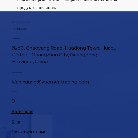
продуктов питания.
ТЕЛ / WHATSAPP / WECHAT
+86 188 1945 9649
Расположение
№ 60, Chaoyang Road, Huadong Town, Huadu
District, Guangzhou City, Guangdong
Province, China
Электронная почта
kian.huang@yuementrading.com
Навигация
О
Категория
Блог
Связаться с нами