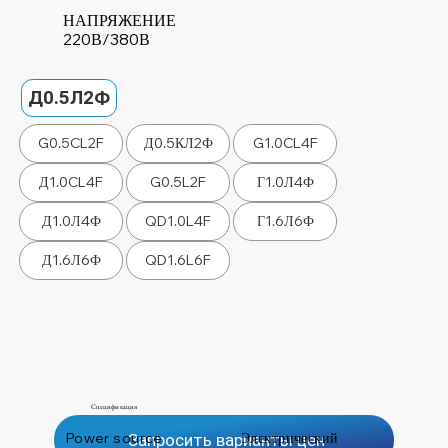
НАПРЯЖЕНИЕ
220В/380В
Д0.5Л2Ф
G0.5CL2F
Д0.5КЛ2Ф
G1.0CL4F
Д1.0CL4F
G0.5L2F
Г1.0Л4Ф
Д1.0Л4Ф
QD1.0L4F
Г1.6Л6Ф
Д1.6Л6Ф
QD1.6L6F
Спецификация
Power source
Электрический
Запросить варианты цен