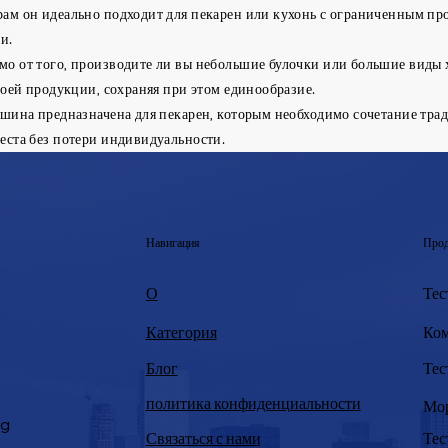
м он идеально подходит для пекарен или кухонь с ограниченным про
и.
о от того, производите ли вы небольшие булочки или большие виды хл
оей продукции, сохраняя при этом единообразие.
шина предназначена для пекарен, которым необходимо сочетание тра
ста без потери индивидуальности.
Навигация
Прод
О
Тес
Категория
Ком
Тес
Блог
политика конфиденциальности
Мор
ng
Связаться с нами
Тес