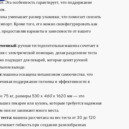
тке. Эта особенность гарантирует, что поддержание
им.
ика уменьшает размер упаковки, что помогает снизить
импорт. Кроме того, его можно сконфигурировать как
 предоставляя варианты в зависимости от вашего
еменный:
ручная тестоделительная машина сочетает в
ия с электрической помощью, делая разделение теста
о подходит для пекарей, которые ценят ручной
льном выходе.
и:
машина оснащена механизмом самоочистки, что
печивая поддержание гигиены и эффективности в
го 75 кг, размеры 530 x
460
x 1620 мм — это
ьших пекарен или кухонь, которым требуется надежная
ом они не занимают много места.
теста:
машина рассчитана на вес теста от 30 до 120
печивает гибкость при создании разнообразных