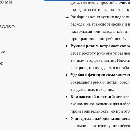
20 ММ
делает ее очень простой в очис
стандартов гигиены станет легк
Разборная конструкция подрамн
расходы на транспортировку и 
SO/ISO
настольный или напольный тип,
пространства и потребностей.
Ручной режим встречает совр
тае
себе простоту ручного управлен
точным и эффективным. Идеальн
00
контроль, но нуждаются в стаби
Удобная функция самоочистк
сокращает время очистки, обес
загруженных пекарнях.
Компактный и легкий:
вес все
экономичное решение для небол
производительность, но при эт
Универсальный диапазон веса 
граммов на заготовку, что обес