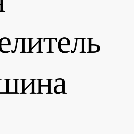
елитель
ашина