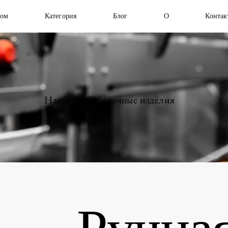
ом
Категория
Блог
О
Контак
Наши хлебобулочные изделия
Ручна