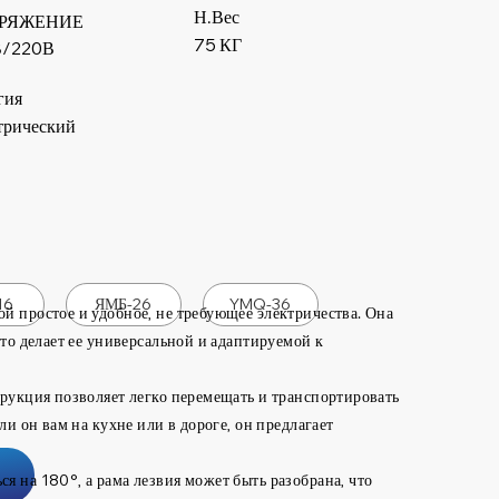
Н.Вес
РЯЖЕНИЕ
75 КГ
В/220В
гия
трический
16
ЯМБ-26
YMQ-36
й простое и удобное, не требующее электричества. Она
что делает ее универсальной и адаптируемой к
трукция позволяет легко перемещать и транспортировать
ли он вам на кухне или в дороге, он предлагает
я на 180°, а рама лезвия может быть разобрана, что