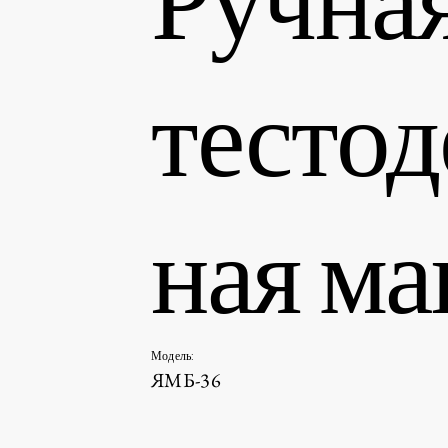
тестод
ная м
Модель:
ЯМБ-36