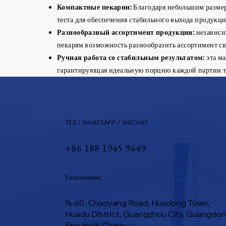
Компактные пекарни:
Благодаря небольшим размера
теста для обеспечения стабильного выхода продукци
Разнообразный ассортимент продукции:
независим
пекарям возможность разнообразить ассортимент св
Ручная работа со стабильным результатом:
эта ма
гарантирующая идеальную порцию каждой партии те
ТЕЛ / WHATSAPP / WECHAT
+86 188 1945 9649
Расположение
№ 60, Chaoyang Road, Huadong Town,
Huadu District, Guangzhou City, Guangdo
Province, China