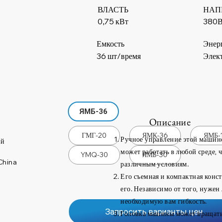
ВЛАСТЬ
НАП
380
0,75 кВт
Емкость
Энер
36 шт/время
Элек
ЯМБ-36
Описание
ГМГ-20
ЯМК-36
ЯМБ-
Ручное управление этой машино
ий
может работать в любой среде, 
YMQ-30
ЯМБ-30
China
различным условиям.
Его съемная и компактная конс
его. Независимо от того, нужен 
необходимую вам гибкость.
Запросить варианты цен
Головка машины может вращатьс