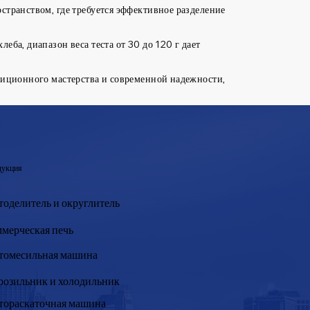
странством, где требуется эффективное разделение
еба, диапазон веса теста от 30 до 120 г дает
диционного мастерства и современной надежности,
укция
тоделитель и округлитель
мерческая печь
томесильная машина
озильник и холодильник
тораскаточная машина