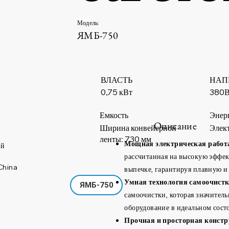
Модель:
ЯМБ-750
ВЛАСТЬ
НАП
380
0,75 кВт
Емкость
Энер
Описание
Ширина конвейерной
Элек
ленты: 730 мм
Мощная электрическая работ
ий
рассчитанная на высокую эффек
China
выпечке, гарантируя плавную и
Умная технология самоочистк
ЯМБ-750
самоочистки, которая значител
оборудование в идеальном сост
Прочная и просторная констр