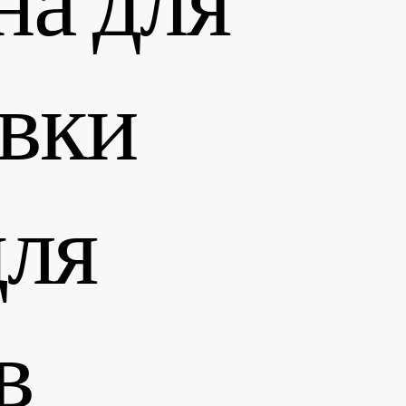
вки
для
в