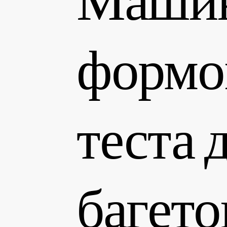
формо
теста 
багето