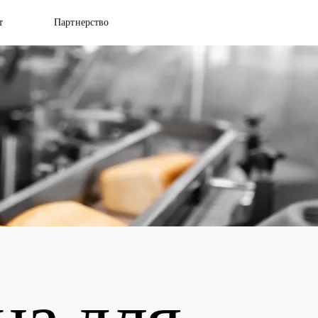
т
Партнерство
а для