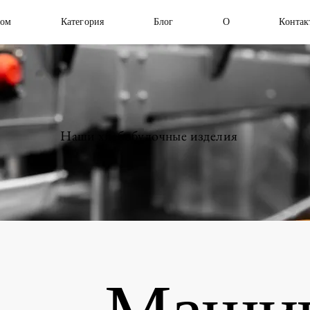
ом
Категория
Блог
О
Контак
Наши хлебобулочные изделия
Машин