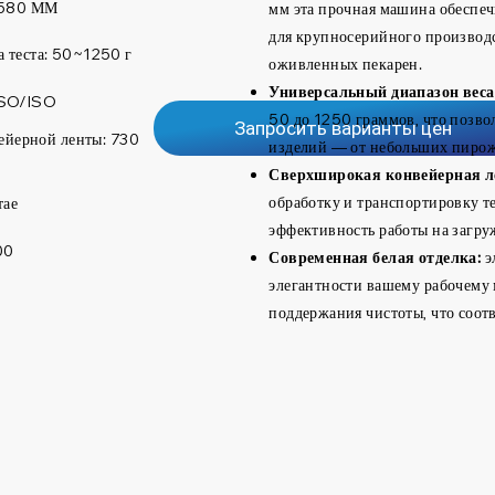
580 ММ
мм эта прочная машина обеспеч
для крупносерийного производс
а теста: 50~1250 г
оживленных пекарен.
Универсальный диапазон веса 
SO/ISO
50 до 1250 граммов, что позв
Запросить варианты цен
ейерной ленты: 730
изделий — от небольших пирож
Сверхширокая конвейерная л
обработку и транспортировку т
тае
эффективность работы на загру
00
Современная белая отделка:
э
элегантности вашему рабочему 
поддержания чистоты, что соот