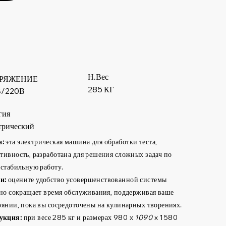
Н.Вес
РЯЖЕНИЕ
285 КГ
В/220В
гия
трический
а:
эта электрическая машина для обработки теста,
тивность, разработана для решения сложных задач по
 стабильную работу.
и:
оцените удобство усовершенствованной системы
ьно сокращает время обслуживания, поддерживая ваше
оянии, пока вы сосредоточены на кулинарных творениях.
укция:
при весе 285 кг и размерах 980 x
1090
x 1580