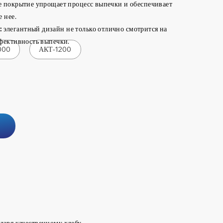
 покрытие упрощает процесс выпечки и обеспечивает
 нее.
:
элегантный дизайн не только отлично смотрится на
фективность выпечки.
000
АКТ-1200
даря качественному хлебу.