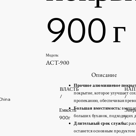
900 г
Модель:
АСТ-900
Описание
Прочное алюминиевое покрыт
ВЛАСТЬ
НАП
покрытие, которое улучшает со
/
/
China
пропеканию, обеспечивая превос
Большая вместимость:
вмещает
Емкость
Энер
больших буханок, подходящих д
900г
/
Длительный срок службы:
расс
останется основным продуктом 