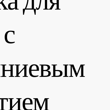
 с
ниевым
тием