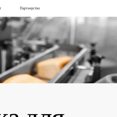
т
Партнерство
а для