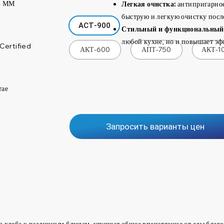
4 ММ
Легкая очистка:
антипригарное
быструю и легкую очистку после
АСТ-900
Стильный и функциональный
любой кухне, но и повышает эф
Certified
АКТ-600
АПТ-750
АКТ-1
тае
Запросить варианты цен
 хлеба к различным блюдам, улучшая общее впечатление от еды благо