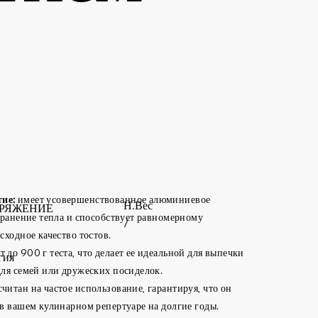
ие:
имеет усовершенствованное алюминиевое
Н.Вес
РЯЖЕНИЕ
хранение тепла и способствует равномерному
/
ходное качество тостов.
 до 900 г теста, что делает ее идеальной для выпечки
гия
ля семей или дружеских посиделок.
читан на частое использование, гарантируя, что он
в вашем кулинарном репертуаре на долгие годы.