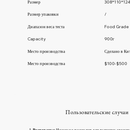
Размер
308*110*12
Размер упаковки
/
Диапазон веса теста
Food Grade 
900г
Capacity
Место производства
Сделано в Ки
Место производства
$100-$500
Пользовательские случаи
Рестораны:
Идеально подходит для выпечки свежего