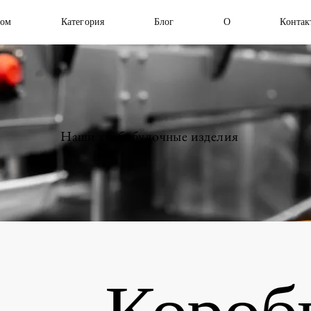
ом
Категория
Блог
О
Контак
Наши хлебобулочные изделия
Коробк