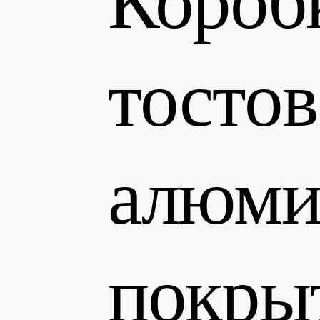
тостов
алюми
покры