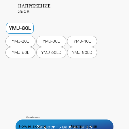
НАПРЯЖЕНИЕ
380В
YMJ-80L
YMJ-20L
YMJ-30L
YMJ-40L
YMJ-60L
YMJ-60LD
YMJ-80LD
Спецификация
Power source
Электрический
Запросить варианты цен