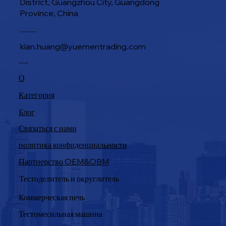
District, Guangzhou City, Guangdong
Province, China
Электронная почта
kian.huang@yuementrading.com
Навигация
О
Категория
Блог
Связаться с нами
политика конфиденциальности
Партнерство OEM&OBM
Продукция
Тестоделитель и округлитель
Коммерческая печь
Тестомесильная машина