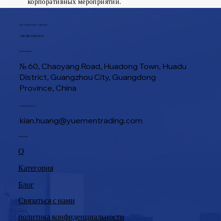
корпоративных мероприятий.
ТЕЛ / WHATSAPP / WECHAT
+86 188 1945 9649
Расположение
№ 60, Chaoyang Road, Huadong Town, Huadu
District, Guangzhou City, Guangdong
Province, China
Электронная почта
kian.huang@yuementrading.com
Навигация
О
Категория
Блог
Связаться с нами
политика конфиденциальности