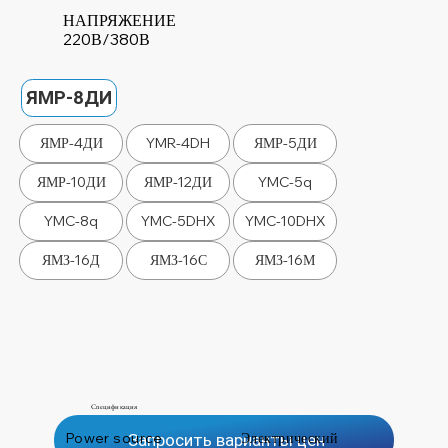
НАПРЯЖЕНИЕ
220В/380В
ЯМР-8ДИ
ЯМР-4ДИ
YMR-4DH
ЯМР-5ДИ
ЯМР-10ДИ
ЯМР-12ДИ
YMC-5q
YMC-8q
YMC-5DHX
YMC-10DHX
ЯМЗ-16Д
ЯМЗ-16С
ЯМЗ-16М
Спецификация
Power source
Электрический
Запросить варианты цен