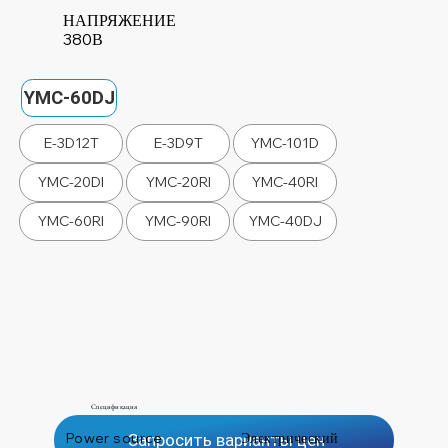
НАПРЯЖЕНИЕ
380В
YMC-60DJ
E-3D12T
E-3D9T
YMC-101D
YMC-20DI
YMC-20RI
YMC-40RI
YMC-60RI
YMC-90RI
YMC-40DJ
Спецификация
Power source
Электрический
Запросить варианты цен