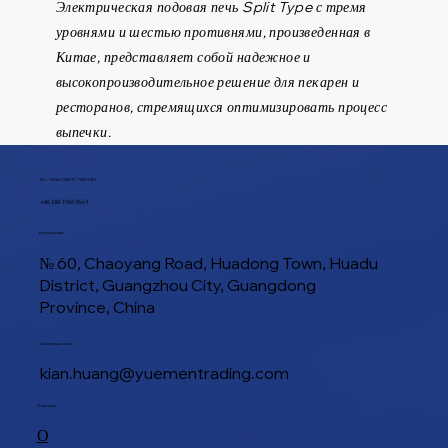
Электрическая подовая печь Split Type с тремя
уровнями и шестью противнями, произведенная в
Китае, представляет собой надежное и
высокопроизводительное решение для пекарен и
ресторанов, стремящихся оптимизировать процесс
выпечки.
ТЕЛ / WHATSAPP / WECHAT
+86 188 1945 9649
Расположение
№ 60, Chaoyang Road, Huadong Town, Huadu
District, Guangzhou City, Guangdong
Province, China
Электронная почта
kian.huang@yuementrading.com
Навигация
О