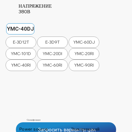
НАПРЯЖЕНИЕ
380В
YMC-40DJ
E-3D12T
E-3D9T
YMC-60DJ
YMC-101D
YMC-20DI
YMC-20RI
YMC-40RI
YMC-60RI
YMC-90RI
Спецификация
Power source
Электрический
Запросить варианты цен