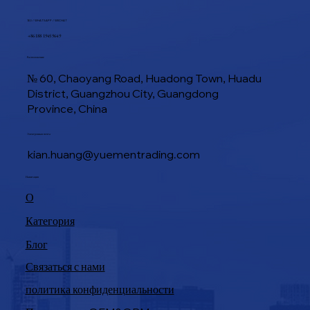
ТЕЛ / WHATSAPP / WECHAT
+86 188 1945 9649
Расположение
№ 60, Chaoyang Road, Huadong Town, Huadu
District, Guangzhou City, Guangdong
Province, China
Электронная почта
kian.huang@yuementrading.com
Навигация
О
Категория
Блог
Связаться с нами
политика конфиденциальности