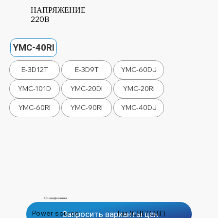
НАПРЯЖЕНИЕ
220В
YMC-40RI
E-3D12T
E-3D9T
YMC-60DJ
YMC-101D
YMC-20DI
YMC-20RI
YMC-60RI
YMC-90RI
YMC-40DJ
Спецификация
Power source
Газ (СПГ/СНГ)
Запросить варианты цен