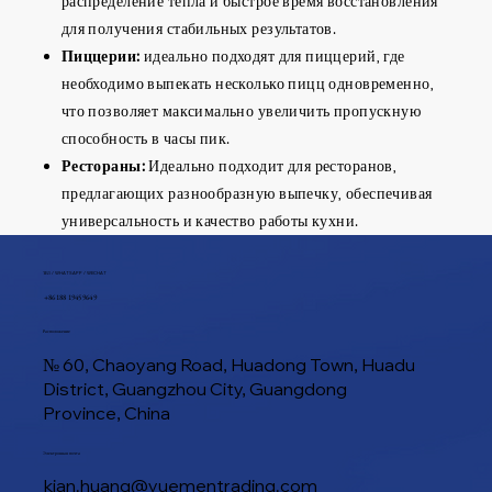
распределение тепла и быстрое время восстановления
для получения стабильных результатов.
Пиццерии:
идеально подходят для пиццерий, где
необходимо выпекать несколько пицц одновременно,
что позволяет максимально увеличить пропускную
способность в часы пик.
Рестораны:
Идеально подходит для ресторанов,
предлагающих разнообразную выпечку, обеспечивая
универсальность и качество работы кухни.
ТЕЛ / WHATSAPP / WECHAT
+86 188 1945 9649
Расположение
№ 60, Chaoyang Road, Huadong Town, Huadu
District, Guangzhou City, Guangdong
Province, China
Электронная почта
kian.huang@yuementrading.com