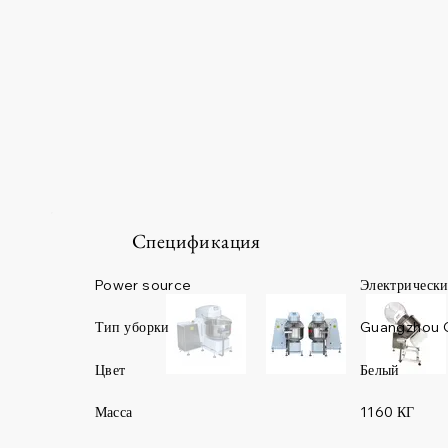
Спецификация
Power source
Электрическ
Guangzhou 
Тип уборки
Цвет
Белый
Масса
1160 КГ