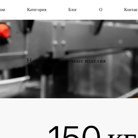
ом
Категория
Блог
О
Контак
Наши хлебобулочные изделия
150 кг