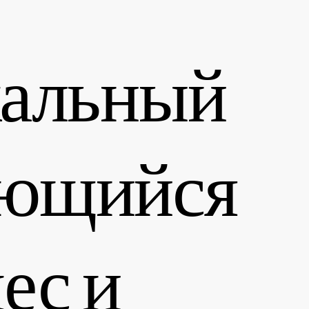
кальный
ющийся
ес и