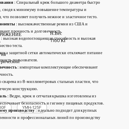
ивания
: Спиральный крюк большого диаметра быстро
то, сводя к минимуму повышение температуры и
 что позволяет получить нежное и эластичное тесто.
поненты
: высококачественные ремни из США и
вают прочность и долговечность.
Н.Вес
РЯЖЕНИЕ
е
: высокая водопоглощающая способность и высокая
1160 КГ
В
ество теста.
ышка защитной сетки автоматически отключает питание
гия
сность пользователя.
трический
вечность
: импортные комплектующие обеспечивают
чность.
ю сварена из 8-миллиметровых стальных пластин, что
вечную конструкцию.
аль
: Ведро, крюк и сетчатая крышка изготовлены из
еспечивает безопасность и гигиену пищевых продуктов.
00F
YMH-125F
ому производству
: идеально подходит для крупных
енности и профессиональных линий по производству