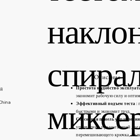
накло
спира
Описание
Простота и удобство эксплуат
ий
экономит рабочую силу и оптим
миксе
China
Эффективный подъем теста
: 
быстрыми и экономит труд.
Сенсорная панель управлени
управления, предлагающей две 
перемешивающего крючка, а так