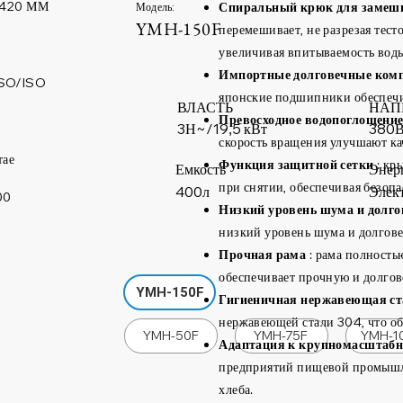
1420 ММ
Спиральный крюк для замеш
Модель:
YMH-150F
перемешивает, не разрезая тес
увеличивая впитываемость воды,
Импортные долговечные ком
SO/ISO
японские подшипники обеспечи
ВЛАСТЬ
НАП
Превосходное водопоглощени
380
3Н~/19,5 кВт
скорость вращения улучшают кач
тае
Функция защитной сетки
: кр
Емкость
Энер
при снятии, обеспечивая безопа
400л
Элек
00
Низкий уровень шума и долго
низкий уровень шума и долгове
Прочная рама
: рама полность
обеспечивает прочную и долго
YMH-150F
Гигиеничная нержавеющая ст
нержавеющей стали 304, что об
YMH-50F
YMH-75F
YMH-1
Адаптация к крупномасштабн
предприятий пищевой промышл
хлеба.