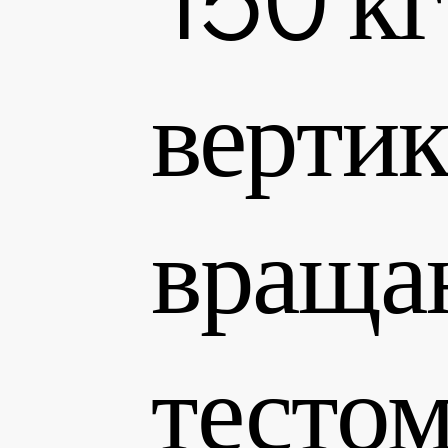
верти
враща
тестом