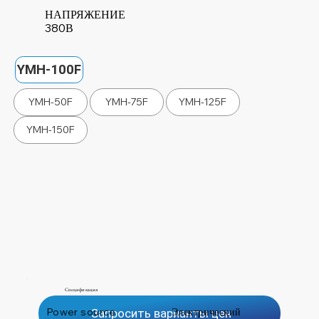
НАПРЯЖЕНИЕ
380В
YMH-100F
YMH-50F
YMH-75F
YMH-125F
YMH-150F
Спецификация
Power source
Электрический
Запросить варианты цен