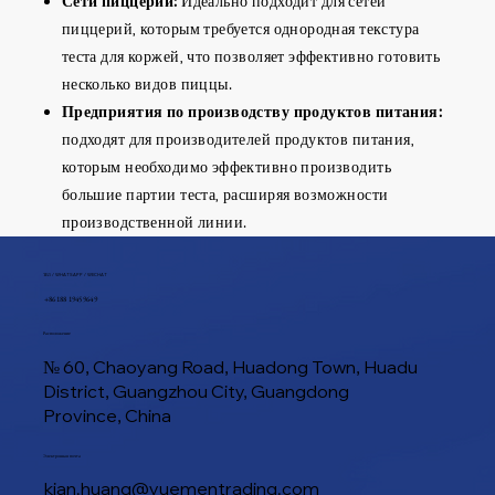
Сети пиццерий:
Идеально подходит для сетей
пиццерий, которым требуется однородная текстура
теста для коржей, что позволяет эффективно готовить
несколько видов пиццы.
Предприятия по производству продуктов питания:
подходят для производителей продуктов питания,
которым необходимо эффективно производить
большие партии теста, расширяя возможности
производственной линии.
ТЕЛ / WHATSAPP / WECHAT
+86 188 1945 9649
Расположение
№ 60, Chaoyang Road, Huadong Town, Huadu
District, Guangzhou City, Guangdong
Province, China
Электронная почта
kian.huang@yuementrading.com