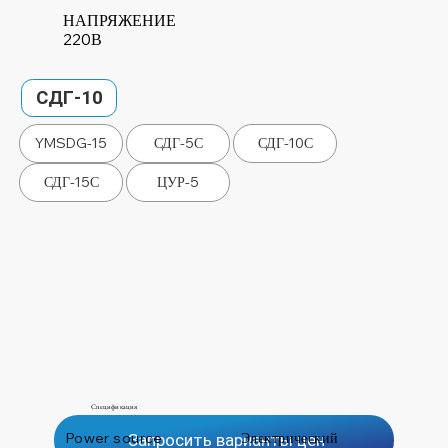
НАПРЯЖЕНИЕ
220В
СДГ-10
YMSDG-15
СДГ-5С
СДГ-10С
СДГ-15С
ЦУР-5
Спецификация
Power source
Электрический
Запросить варианты цен