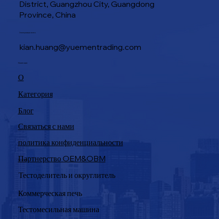
District, Guangzhou City, Guangdong
Province, China
Электронная почта
kian.huang@yuementrading.com
Навигация
О
Категория
Блог
Связаться с нами
политика конфиденциальности
Партнерство OEM&OBM
Продукция
Тестоделитель и округлитель
Коммерческая печь
Тестомесильная машина