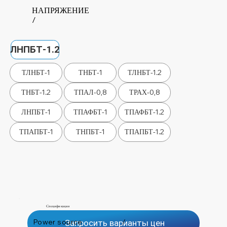
НАПРЯЖЕНИЕ
/
ЛНПБТ-1.2
ТЛНБТ-1
ТНБТ-1
ТЛНБТ-1.2
ТНБТ-1.2
ТПАЛ-0,8
ТРАХ-0,8
ЛНПБТ-1
ТПАФБТ-1
ТПАФБТ-1.2
ТПАПБТ-1
ТНПБТ-1
ТПАПБТ-1.2
Спецификация
Power source
/
Запросить варианты цен