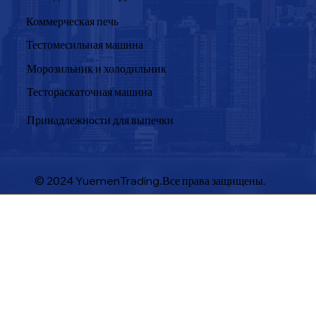
Коммерческая печь
Тестомесильная машина
Морозильник и холодильник
Тестораскаточная машина
Принадлежности для выпечки
© 2024 YuemenTrading.Все права защищены.