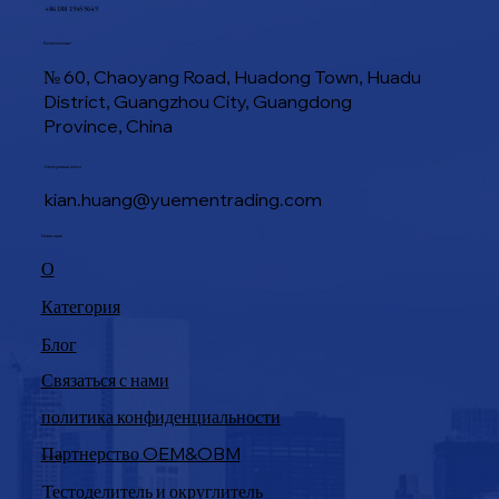
+86 188 1945 9649
Расположение
№ 60, Chaoyang Road, Huadong Town, Huadu
District, Guangzhou City, Guangdong
Province, China
Электронная почта
kian.huang@yuementrading.com
Выбор подходящей коммерческой машины для
Навигация
формования тостов: руководство, разработанное
О
специально для загруженных пекарен, кафе и
Категория
ресторанов
Блог
Связаться с нами
политика конфиденциальности
Партнерство OEM&OBM
Продукция
Тестоделитель и округлитель